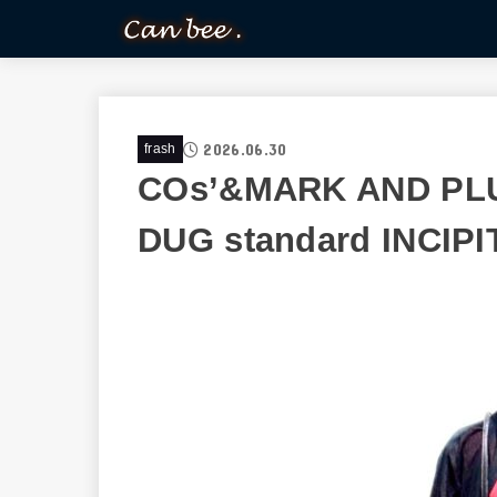
2026.06.30
frash
COs’&MARK AND PLU
DUG standard INCIPI