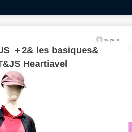
mayumi
S ＋2& les basiques&
T&JS Heartiavel