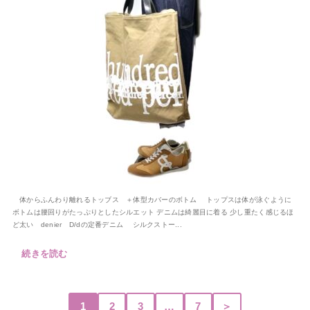
体からふんわり離れるトッブス ＋体型カバーのボトム トップスは体が泳ぐように
ボトムは腰回りがたっぷりとしたシルエット デニムは綺麗目に着る 少し重たく感じるほ
ど太い denier D/dの定番デニム シルクストー...
続きを読む
1
2
3
…
7
＞