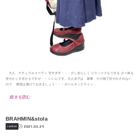
大人 ナチュラルコーディ 甘すぎず・・・少し女らしく リラックスもできる 少々体を
甘やかしすぎかもですが・・ いいんです。大人女子は 家事 その他で甘やかされない
ので 窮屈は避けておきましょう・・・ボトルネックライン...
続きを読む
BRAHMIN&stola
2021.05.29
canbee