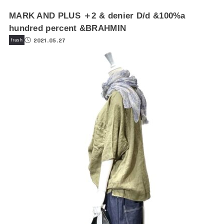
MARK AND PLUS ＋2 & denier D/d &100%a
hundred percent &BRAHMIN
2021.05.27
frash