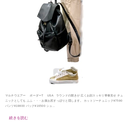
マルチウエアー ボーダーT USA ラウンドの開きが 広くお顔スッキリ華奢見せ チュ
ニックとしても ふふ・・・お腹お尻すっぽりと隠します。 カットソーチュニック¥7590
パンツ¥19800 バック¥16500 シュ...
続きを読む