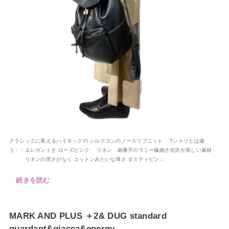
クラシックに装えるハイネックの シルクコンのノースリブニット Tシャツとは違
う・・エレガントさ ローズピンク リネン 細番手のラミー繊細さ光沢が美しい素材
リネンの荒さがなく コットンみたいな薄さ ダスティピン...
続きを読む
MARK AND PLUS ＋2& DUG standard
guardant&giacca&energy