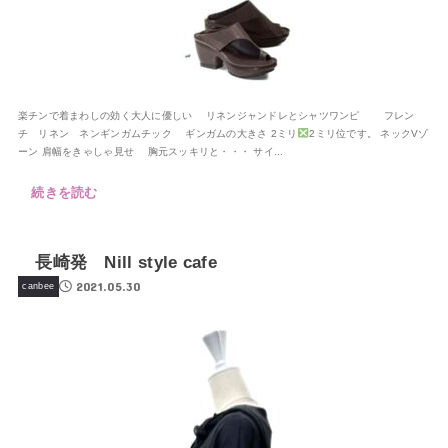
楽チンで着まわしの効く大人に優しい リネンジャンドレとシャツワンピ フレン
チ リネン ネンギンガムチック ギンガムの大きさ 2ミリ
2ミリ位です。 ネックVゾ
ーン 肩幅をきゃしゃ見せ 胸元スッキリと・・・ サイ...
続きを読む
長崎発 Nill style cafe
2021.05.30
canbee