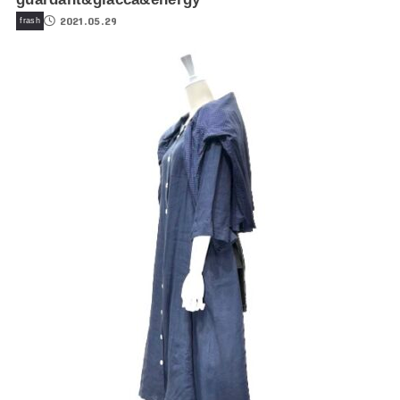
2021.05.29
frash