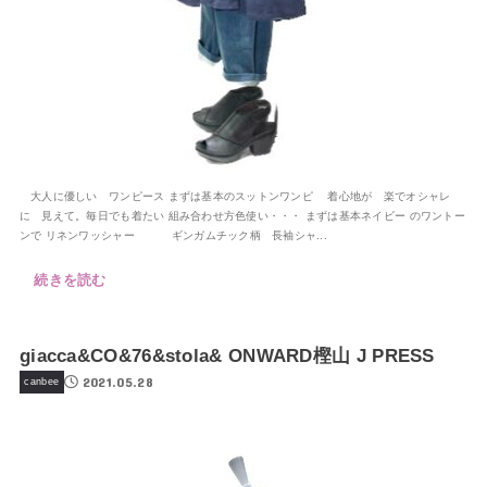
大人に優しい ワンピース まずは基本のスットンワンピ 着心地が 楽でオシャレ
に 見えて。毎日でも着たい 組み合わせ方色使い・・・ まずは基本ネイビー のワントー
ンで リネンワッシャー ギンガムチック柄 長袖シャ...
続きを読む
giacca&CO&76&stola& ONWARD樫山 J PRESS
2021.05.28
canbee