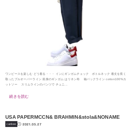
ワンピースを楽しむ どう着る・・・ インにギンガムチェック ボトルネック 着丈を長く
取ったプルオーバーライン 前身のギンガム はリネン布 袖バックライン cotton100%カ
ットソー スリムラインのパンツで チュニ...
続きを読む
USA PAPERMCCN& BRAHMIN&stola&NONAME
2021.05.27
canbee