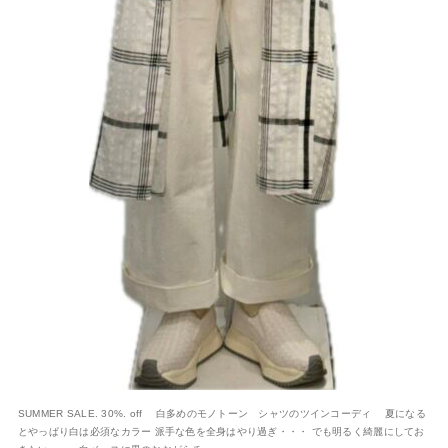
SUMMER SALE. 30%. off 白多めのモノトーン シャツのツインコーディ 夏になる
とやっぱり白は必須なカラー 派手な色を全身はやり過ぎ・・・ でも明るく綺麗にしてお