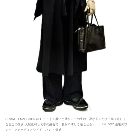
SUMMER SALE30% OFF ここまで暑いと助かるこの生地 夏が来るたびに年々厳しく
なるこの暑さ 天然素材と化学の融合で 夏をすすしく過ごせる・・・ IN. DRY 生地のワ
ンピ とカーディとワイド パンツ 気過...