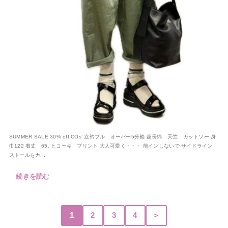
SUMMER SALE 30% off COs’ 立衿プル オーバー5分袖 超長綿 天竺 カットソー 身
巾122 着丈 65. ヒコーキ プリント 大人可愛く・・・ 前インしないで サイドライン
ストールをカ...
続きを読む
1
2
3
4
＞