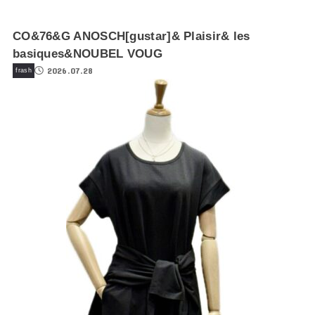
CO&76&G ANOSCH[gustar]& Plaisir& les
basiques&NOUBEL VOUG
2026.07.28
frash