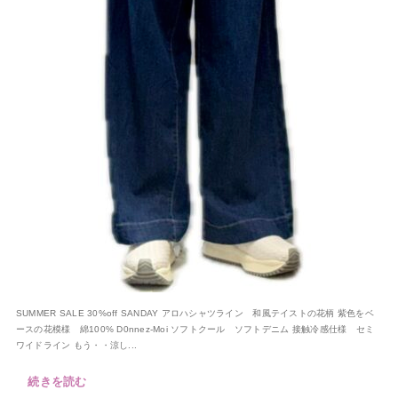
SUMMER SALE 30%off SANDAY アロハシャツライン 和風テイストの花柄 紫色をベ
ースの花模様 綿100% D0nnez-Moi ソフトクール ソフトデニム 接触冷感仕様 セミ
ワイドライン もう・・涼し...
続きを読む