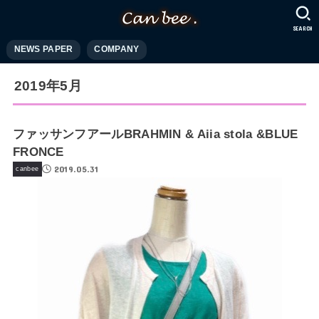
SEARCH
NEWS PAPER
COMPANY
2019年5月
ファッサンフアールBRAHMIN & Aiia stola &BLUE
FRONCE
2019.05.31
canbee