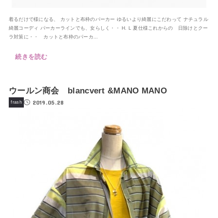
着るだけで様になる、 カットと布枠のパーカー ゆるいより綺麗にこだわって ナチュラル
綺麗コーディ パーカーラインでも、女らしく・・ H. L 夏仕様これからの 日除けとクー
ラ対策に・・ カットと布枠のパーカ...
続きを読む
ウールン商会 blancvert &MANO MANO
2019.05.28
frash