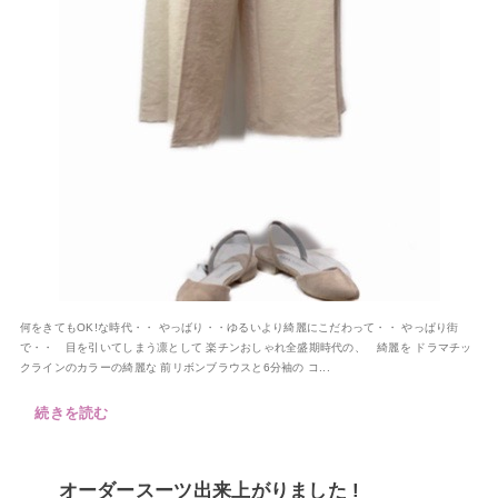
何をきてもOK!な時代・・ やっばり・・ゆるいより綺麗にこだわって・・ やっぱり街
で・・ 目を引いてしまう凛として 楽チンおしゃれ全盛期時代の、 綺麗を ドラマチッ
クラインのカラーの綺麗な 前リボンブラウスと6分袖の コ...
続きを読む
オーダースーツ出来上がりました !