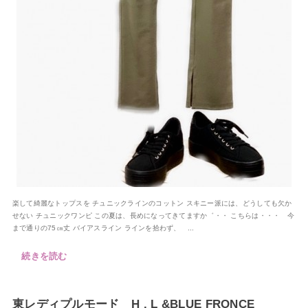
楽して綺麗なトップスを チュニックラインのコットン スキニー派には、どうしても欠か
せない チュニックワンピ この夏は、長めになってきてますか゛・・ こちらは・・・ 今
まで通りの75㎝丈 バイアスライン ラインを拾わず、 ...
続きを読む
東レディプルモード H . L &BLUE FRONCE