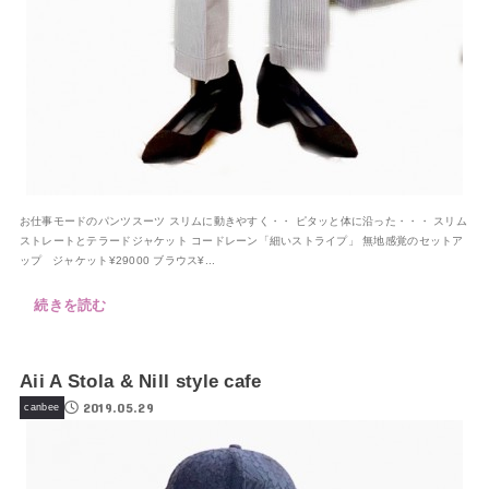
お仕事モードのパンツスーツ スリムに動きやすく・・ ピタッと体に沿った・・・ スリム
ストレートとテラードジャケット コードレーン「細いストライプ」 無地感覚のセットア
ップ ジャケット¥29000 ブラウス¥...
続きを読む
Aii A Stola & Nill style cafe
2019.05.29
canbee