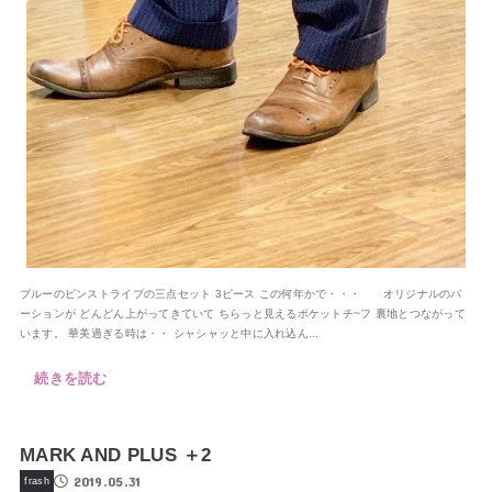
ブルーのピンストライプの三点セット 3ピース この何年かで・・・ オリジナルのバ
ーションが どんどん上がってきていて ちらっと見えるポケットチ~フ 裏地とつながって
います。 華美過ぎる時は・・ シャシャッと中に入れ込ん...
続きを読む
MARK AND PLUS ＋2
2019.05.31
frash