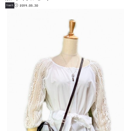
2019.05.30
frash