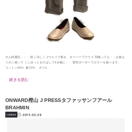
大人綺麗目・・・ 軽く涼しく 2ウエイで着る オーバーブラウス 羽織っても・・お袖も
リボン使いで くしゆっとをのばして9分袖に・・ 変則ボーダーでカラーを遊べます。
コットン56% 麻23% ポリ2...
続きを読む
ONWARD樫山 J PRESSタファッサンフアール
BRAHMIN
2019.05.28
canbee