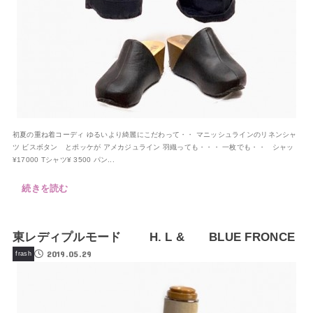
初夏の重ね着コーディ ゆるいより綺麗にこだわって・・ マニッシュラインのリネンシャ
ツ ビスボタン とポッケが アメカジュライン 羽織っても・・・ 一枚でも・・ シャッ
¥17000 Tシャツ¥ 3500 パン...
続きを読む
東レディプルモード H. L & BLUE FRONCE
2019.05.29
frash