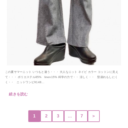
この夏サマーニット いつもと違う・・・ 大人なニット ネイビ カラー コットンに見え
て・・・ ポリエステル85% linen15% 科学の力で・・ 涼しく・・ 型崩れもしにく
く・・ ニットワンピ¥148...
続きを読む
1
2
3
…
7
＞