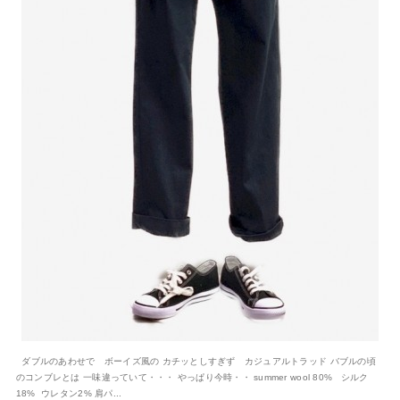
ダブルのあわせで ボーイズ風の カチッとしすぎず カジュアルトラッド バブルの頃
のコンブレとは 一味違っていて・・・ やっぱり今時・・ summer wool 80% シルク
18% ウレタン2% 肩パ...