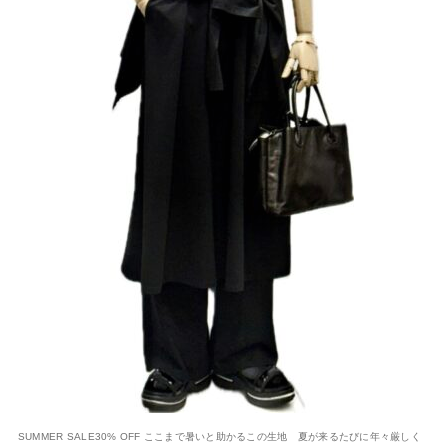
SUMMER SALE30% OFF ここまで暑いと助かるこの生地 夏が来るたびに年々厳しく