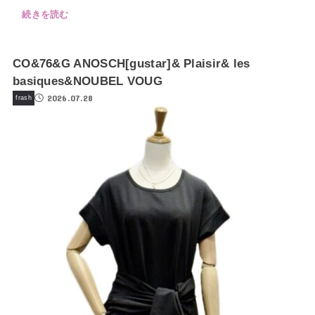
続きを読む
CO&76&G ANOSCH[gustar]& Plaisir& les
basiques&NOUBEL VOUG
2026.07.28
frash