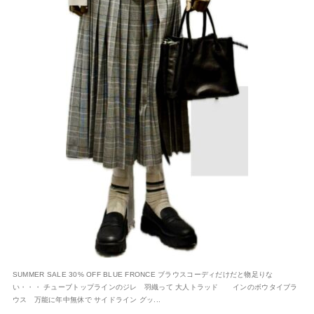
SUMMER SALE 30% OFF BLUE FRONCE ブラウスコーディだけだと物足りな
い・・・ チューブトップラインのジレ 羽織って 大人トラッド インのボウタイブラ
ウス 万能に年中無休で サイドライン グッ...