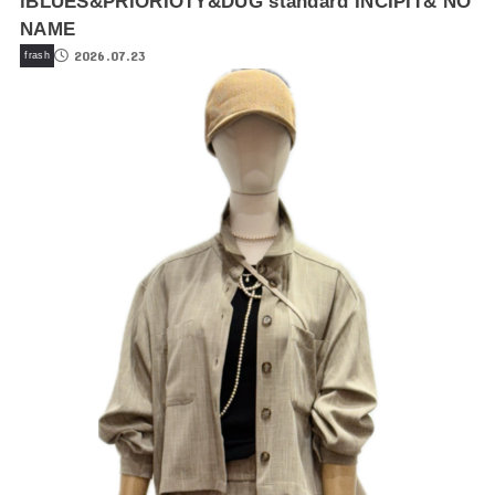
iBLUES&PRIORIOTY&DUG standard INCIPIT& NO
NAME
2026.07.23
frash