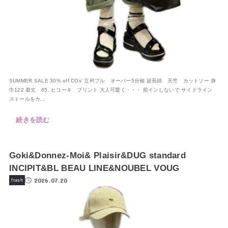
SUMMER SALE 30% off COs’ 立衿プル オーバー5分袖 超長綿 天竺 カットソー 身
巾122 着丈 65. ヒコーキ プリント 大人可愛く・・・ 前インしないで サイドライン
ストールをカ...
続きを読む
Goki&Donnez-Moi& Plaisir&DUG standard
INCIPIT&BL BEAU LINE&NOUBEL VOUG
2026.07.20
frash