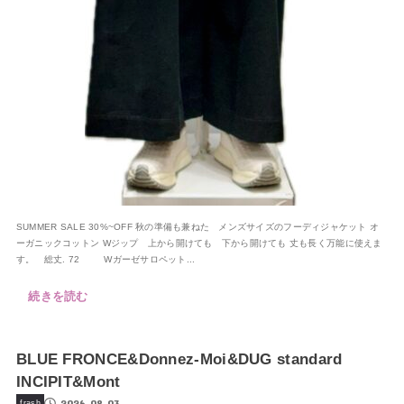
SUMMER SALE 30%~OFF 秋の準備も兼ねた メンズサイズのフーディジャケット オ
ーガニックコットン Wジップ 上から開けても 下から開けても 丈も長く万能に使えま
す。 総丈. 72 Wガーゼサロペット...
続きを読む
BLUE FRONCE&Donnez-Moi&DUG standard
INCIPIT&Mont
2026.08.03
frash