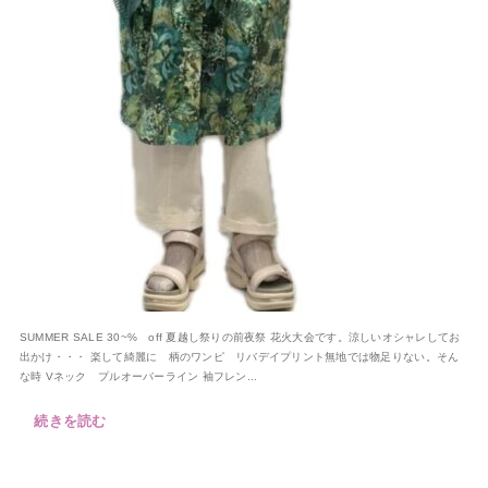
SUMMER SALE 30~% off 夏越し祭りの前夜祭 花火大会です。涼しいオシャレしてお
出かけ・・・ 楽して綺麗に 柄のワンピ リバデイプリント無地では物足りない。そん
な時 Vネック プルオーバーライン 袖フレン...
続きを読む