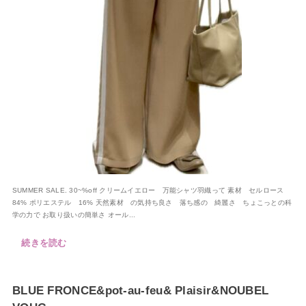
SUMMER SALE. 30~%off クリームイエロー 万能シャツ羽織って 素材 セルロース
84% ポリエステル 16% 天然素材 の気持ち良さ 落ち感の 綺麗さ ちょこっとの科
学の力で お取り扱いの簡単さ オール...
続きを読む
BLUE FRONCE&pot-au-feu& Plaisir&NOUBEL