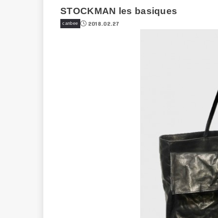
STOCKMAN les basiques
2018.02.27
canbee