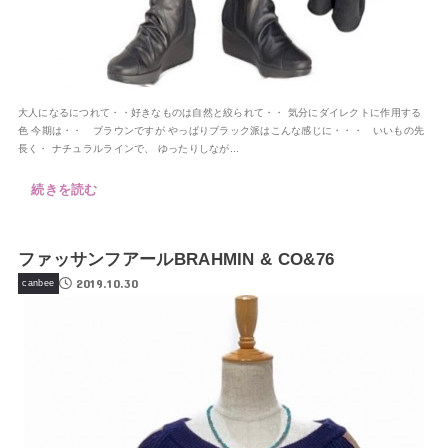
大人になるにつれて・・好きなものは自然と絞られて・・ 気分にダイレクトに作用する
色 今期は・・ ブラウンですが やっぱりブラック派はこんな感じに・・・ いいもの先
長く・ ナチュラルラインで、 ゆったりしなが...
続きを読む
ファッサンフアールBRAHMIN & CO&76
2019.10.30
canbee