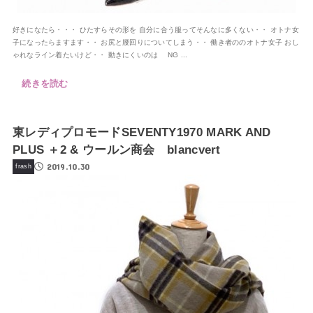
好きになたら・・・ ひたすらその形を 自分に合う服ってそんなに多くない・・ オトナ女
子になったらますます・・ お尻と腰回りについてしまう・・ 働き者ののオトナ女子 おし
ゃれなライン着たいけど・・ 動きにくいのは NG ...
続きを読む
東レディプロモードSEVENTY1970 MARK AND
PLUS ＋2 & ウールン商会 blancvert
2019.10.30
frash