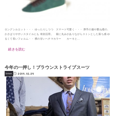
ロングシルエット・・・ ゆったりしつつ スマート可愛く・・・ 厚手の服や重ね着の、
かさばりやすいスタイルにも 有効活用。 裾に丸みがありながらストンとした落ち感 ゆ
るくて長いフォルム・・ 襟の甘いヘチマカラー カーキと...
続きを読む
今年の一押し！ブラウンストライプスーツ
2019.10.29
bmen