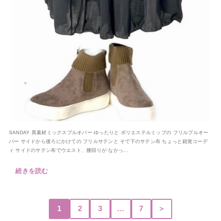
SANDAY 異素材ミックスプルオバー ゆったりと ポリエステルミップの フリルプルオー
バー サイドから後ろにかけての フリルサテンと そで下のサテン布 ちょっと錯覚コーデ
ィ サイドのサテン布でウエスト、腰回りが なかっ...
続きを読む
1
2
3
…
7
＞