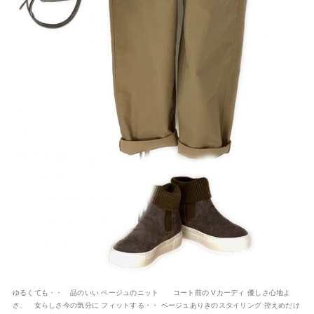
ゆるくても・・ 品のいい ベージュのニット コート前の Vカーディ 優しさ心地よ
さ、 女らしさ今の気分に フィットする・・ ベージュありきのスタイリング 控えめだけ