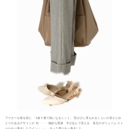
アウターを着る前に 「1枚で着て様になるニット」 顎が少し埋もれるくらいの長さとゆ
とりのあるデザインが 旬・・・ 微妙な質感 手が込んで見える 首元のボリューム スト
ールを一巻きしたライン・・・ ネック周りを一巻きした ...