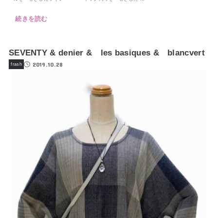
続きを読む
SEVENTY & denier & les basiques & blancvert
2019.10.28
frash