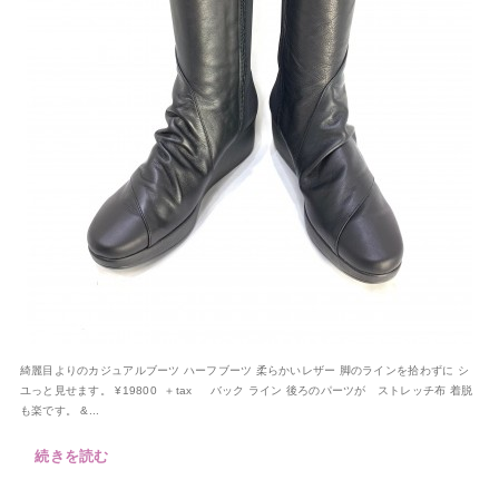
綺麗目よりのカジュアルブーツ ハーフブーツ 柔らかいレザー 脚のラインを拾わずに シ
ユっと見せます。 ¥19800 ＋tax バック ライン 後ろのパーツが ストレッチ布 着脱
も楽です。 &...
続きを読む