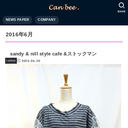
SEARCH
NEWS PAPER
COMPANY
2016年6月
sandy & nill style cafe &ストックマン
2016.06.30
canbee