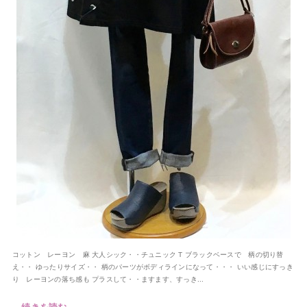
コットン レーヨン 麻 大人シック・・チュニック T ブラックベースで 柄の切り替
え・・ ゆったりサイズ・・ 柄のパーツがボディラインになって・・・ いい感じにすっき
り レーヨンの落ち感も プラスして・・ますます、すっき...