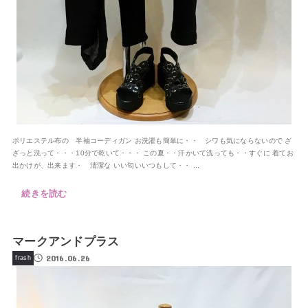
ポリエステル布の 半袖コーディガン お洗濯も簡単に・・ シワも気にならないので ざ
ざっと洗って・・・10分で乾いて・・・ この夏・・汗かいて洗っても・・すぐに 着てお
出かけが、出来ます・ 清潔な いい匂いいつもして・・ ...
続きを読む
マークアンドプラス
2016.06.26
frash