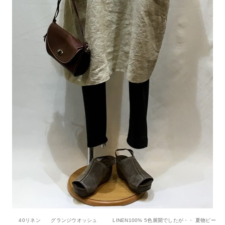
40リネン グランジウオッシュ LINEN100% 5色展開でしたが・・ 夏物ピー