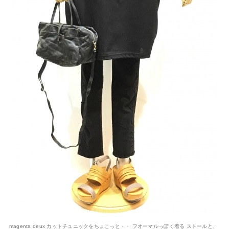
magenta deux カットチュニックをちょこっと・・ フオーマルっぽく着る ストールと、