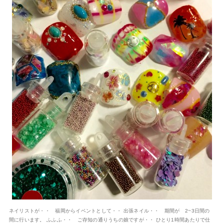
ネイリストが・・ 福岡からイベントとして・・ 出張ネイル・・ 期間が 2~3日間の
間に行います。 ふふふ・・ ご存知の通りうちの娘ですが・・ ひとり1時間あたりで仕