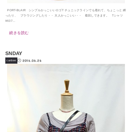
PORT-BLAIR シンプルかっこいいロゴT チュニックラインでも着れて、ちょこっと 縛
ったり、 ブラウジングしたり・・ 大人かっこいい・・ 着回しできます。 Tシャツ
¥637...
続きを読む
SNDAY
2016.06.26
canbee