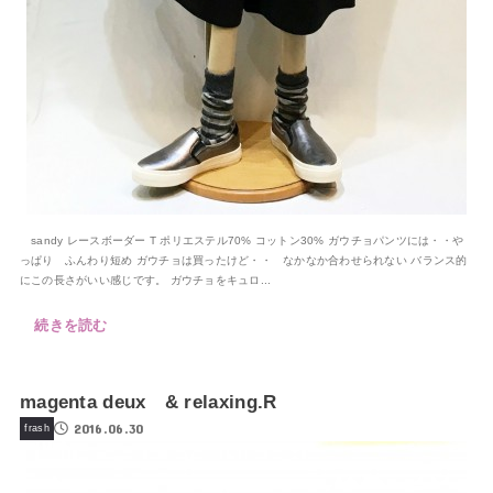
sandy レースボーダー T ポリエステル70% コットン30% ガウチョパンツには・・や
っぱり ふんわり短め ガウチョは買ったけど・・ なかなか合わせられない バランス的
にこの長さがいい感じです。 ガウチョをキュロ...
続きを読む
magenta deux & relaxing.R
2016.06.30
frash