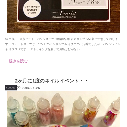
桂 由美 3点セット パンツスーツ 冠婚葬祭用 店内サンプル50着ご用意しておりま
す。 スカートスーツか ワンピのアンサンブル 今までの 定番でしたが、パンツライン
も オススメです。 ストッキングを履いてお出かけがない...
続きを読む
2ヶ月に1度のネイルイベント・・
2016.06.25
canbee