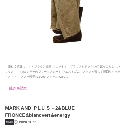
優しく綺麗に・・・ブラウン更新 スエットと ブラウスをドッキング ほっこりと、パ
リッと fakeレザーのプリーツスカート ウエストゴム ストンと落ちて腰回りすっき
りと・・・ フアー帽子¥22000 ストール¥260...
続きを読む
MARK AND ＰLＵＳ＋2&BLUE
FRONCE&blancvert&energy
2020.11.30
frash