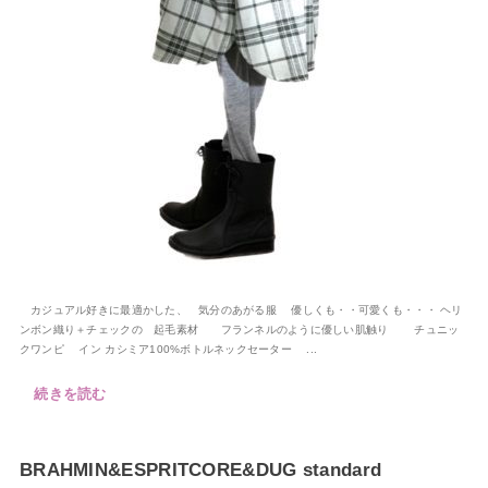
カジュアル好きに最適かした、 気分のあがる服 優しくも・・可愛くも・・・ ヘリ
ンボン織り＋チェックの 起毛素材 フランネルのように優しい肌触り チュニッ
クワンピ イン カシミア100%ボトルネックセーター ...
続きを読む
BRAHMIN&ESPRITCORE&DUG standard