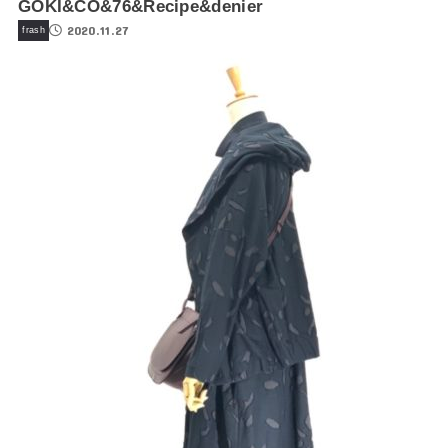
GOKI&CO&76&Recipe&denier
2020.11.27
frash