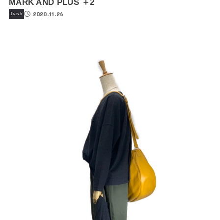
MARK AND PLUS ＋2
2020.11.26
frash