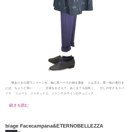
柄ありきの黒ワントーンを、軸に黒ベースの柄を選抜 とは言え、黒一色の奥行き
には、ちょうど良い・・・ 主張をおさえて、あくまでも品良く、 少しの甘さをスパ
イス シュート ジャケットと、ジャンスカラインのチュニック...
続きを読む
biage Facecampana&ETERNOBELLEZZA