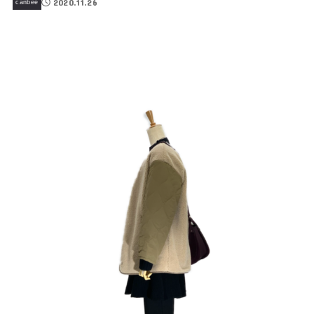
2020.11.26
canbee