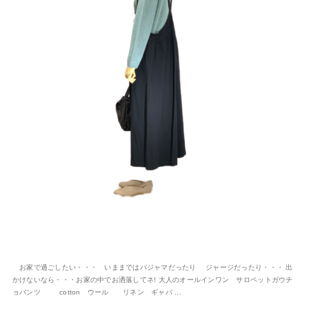
お家で過ごしたい・・・ いままではパジャマだったり ジャージだったり・・・ 出
かけないなら・・・お家の中でお洒落してネ! 大人のオールインワン サロペットガウチ
ョバンツ cotton ウール リネン ギャバ ...