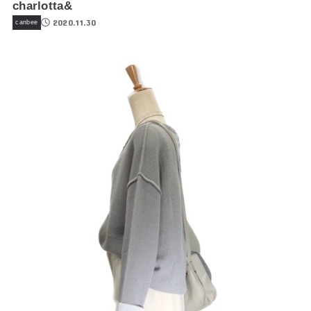
charlotta&
2020.11.30
canbee