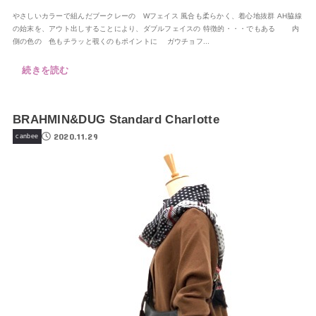
やさしいカラーで組んだブークレーの Wフェイス 風合も柔らかく、着心地抜群 AH脇線
の始末を、アウト出しすることにより、ダブルフェイスの 特徴的・・・でもある 内
側の色の 色もチラッと覗くのもポイントに ガウチョフ...
続きを読む
BRAHMIN&DUG Standard Charlotte
2020.11.29
canbee