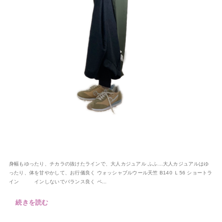
身幅もゆったり、チカラの抜けたラインで、大人カジュアル ふふ…大人カジュアルはゆ
ったり、体を甘やかして、お行儀良く ウォッシャブルウール天竺 B140 Ｌ56 ショートラ
イン インしないでバランス良く ペ...
続きを読む