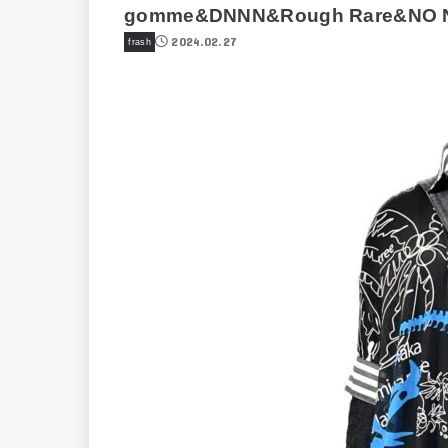
gomme&DNNN&Rough Rare&NO
2024.02.27
frash