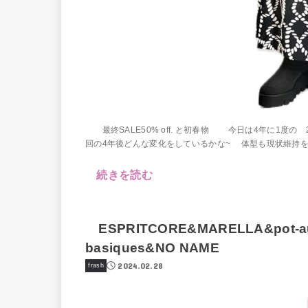
最終SALE50% off. と初春物 今日は4年に1度
回の4年後どんな変化をしているかな~ 体型も現状維持を目
続きを読む
ESPRITCORE&MARELLA&pot-au-f
basiques&NO NAME
2024.02.28
frash