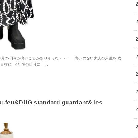
の 2月29日何か良いことがありそうな・・・ 悔いのない大人の人生を 次
標に 4年後の自分に ...
eu&DUG standard guardant& les