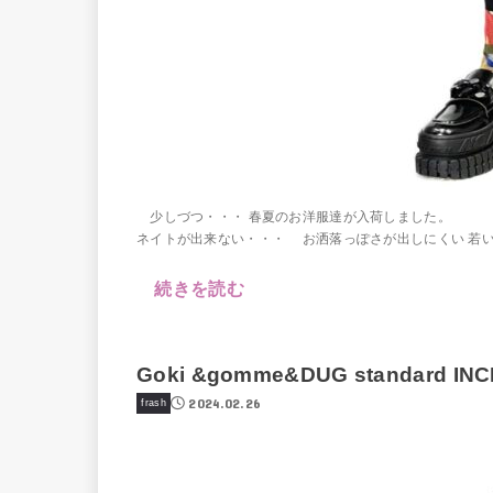
少しづつ・・・ 春夏のお洋服達が入荷しました。 大
ネイトが出来ない・・・ お洒落っぽさが出しにくい 若い
続きを読む
Goki &gomme&DUG standard IN
2024.02.26
frash