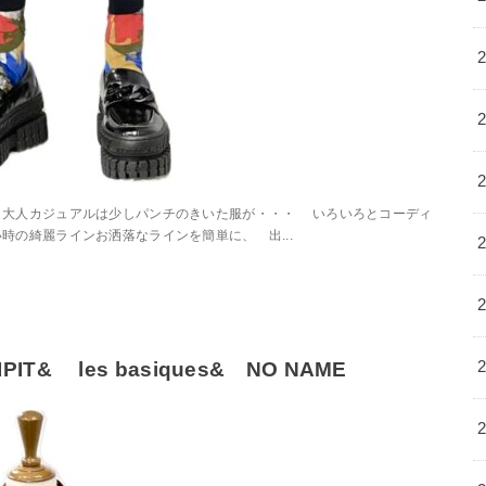
人カジュアルは少しパンチのきいた服が・・・ いろいろとコーディ
時の綺麗ラインお洒落なラインを簡単に、 出...
CIPIT& les basiques& NO NAME