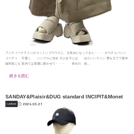
アンティークラインのコットンブラウスに、丈長めになってきた・・・ ガウチョバンツ
コーディ 可愛く、 シンプルに甘め 大人女子には、 ほどいいライン 襟を立てて紫外
線対策にも 室内ては普通に寝かせて・・・ 幸せの 四...
続きを読む
SANDAY&Plaisir&DUG standard INCIPIT&Monet
2024.05.27
canbee