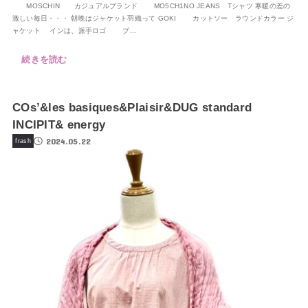
MOSCHIN カジュアルブランド MO5CH1NO JEANS Tシャツ 寒暖の差の
激しい毎日・・・ 朝晩はジャケット羽織って GOKI カットソー ラウンドカラー ジ
ャケット インは、派手ロゴ ブ...
続きを読む
COs’&les basiques&Plaisir&DUG standard
INCIPIT& energy
2024.05.22
frash