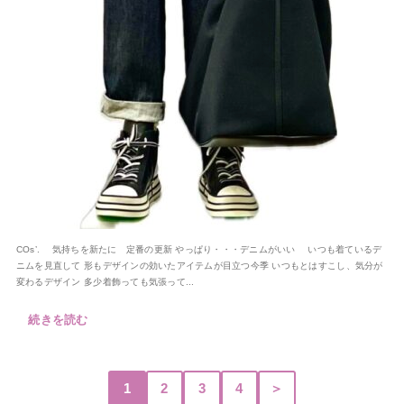
COs’. 気持ちを新たに 定番の更新 やっぱり・・・デニムがいい いつも着ているデ
ニムを見直して 形もデザインの効いたアイテムが目立つ今季 いつもとはすこし、気分が
変わるデザイン 多少着飾っても気張って...
続きを読む
1
2
3
4
＞