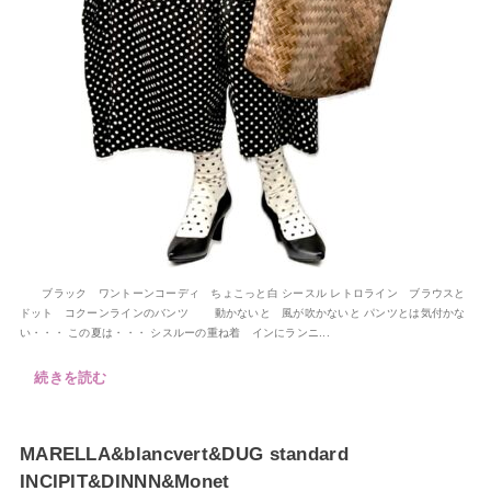
ブラック ワントーンコーディ ちょこっと白 シースル レトロライン ブラウスと
ドット コクーンラインのバンツ 動かないと 風が吹かないと パンツとは気付かな
い・・・ この夏は・・・ シスルーの重ね着 インにランニ...
続きを読む
MARELLA&blancvert&DUG standard
INCIPIT&DINNN&Monet