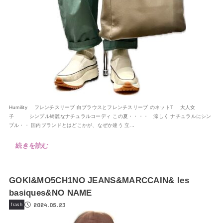
Humility フレンチスリーブ 白ブラウスとフレンチスリーブ のネットT 大人女
子 シンプル綺麗なナチュラルコーディ この夏・・・・ 涼しく ナチュラルにシン
プル・・ 国内ブランドとはどこかが、なぜか違う 立...
続きを読む
GOKI&MO5CH1NO JEANS&MARCCAIN& les
basiques&NO NAME
2024.05.23
frash