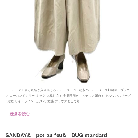
カジュアルさと気品が入り混じる・・・ ベージュ起点のカットワーク刺繍の ブラウ
ス ローバンドカラー ネック 比翼仕立て 全開前開き ピチッと閉めて ドルマンスリーブ
6分丈 サイドライン ほどいい丈感 ブラウスとして着...
続きを読む
SANDAY& pot-au-feu& DUG standard