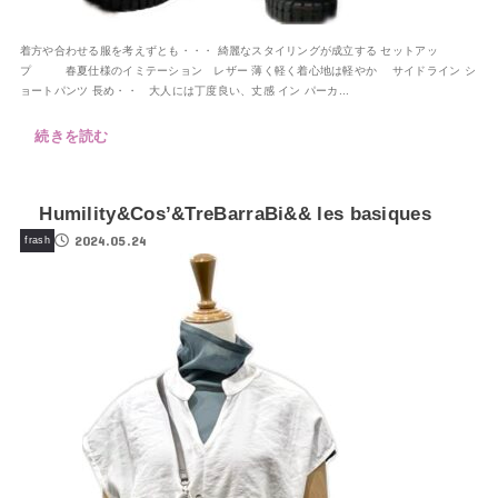
着方や合わせる服を考えずとも・・・ 綺麗なスタイリングが成立する セットアッ
プ 春夏仕様のイミテーション レザー 薄く軽く着心地は軽やか サイドライン シ
ョートパンツ 長め・・ 大人には丁度良い、丈感 イン パーカ...
続きを読む
Humility&Cos’&TreBarraBi&& les basiques
2024.05.24
frash