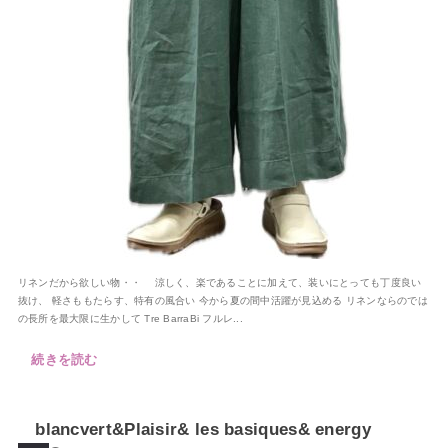
リネンだから欲しい物・・ 涼しく、楽であることに加えて、装いにとっても丁度良い
抜け、 軽さももたらす、特有の風合い 今から夏の間中活躍が見込める リネンならのでは
の長所を最大限に生かして Tre BarraBi フルレ...
続きを読む
blancvert&Plaisir& les basiques& energy