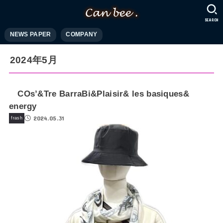
SEARCH
NEWS PAPER
COMPANY
2024年5月
COs’&Tre BarraBi&Plaisir& les basiques&
energy
2024.05.31
frash