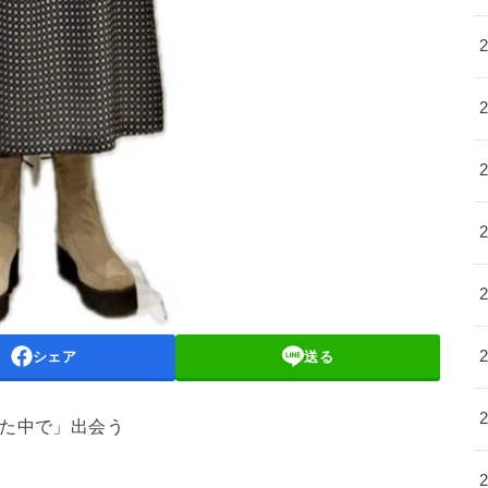
シェア
送る
慣れた中で」出会う