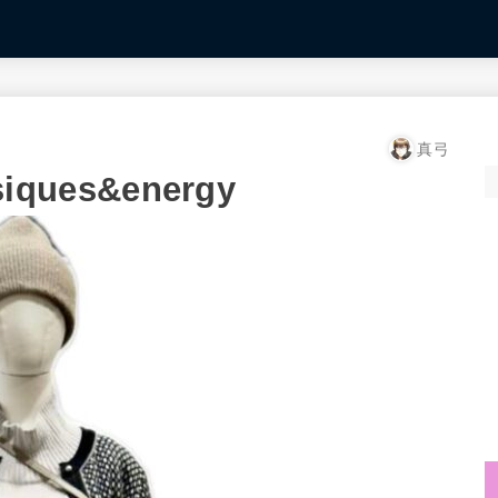
真弓
ues&energy