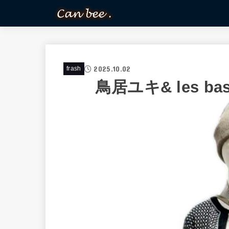
2025.10.02
frash
鳥居ユキ& les basiq