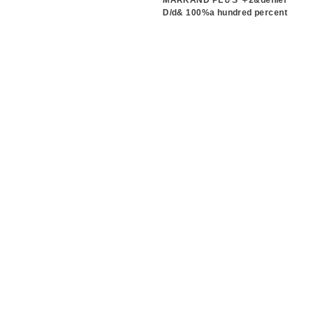
D/d& 100%a hundred percent