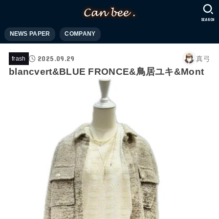
SEARCH
NEWS PAPER
COMPANY
2025.09.29
真弓
frash
blancvert&BLUE FRONCE&鳥居ユキ&Mont