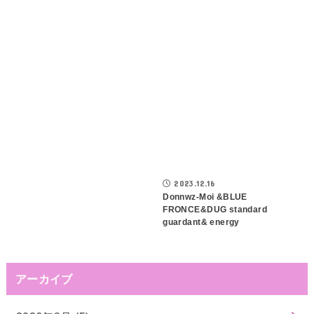
2023.12.16
Donnwz-Moi &BLUE
FRONCE&DUG standard
guardant& energy
アーカイブ