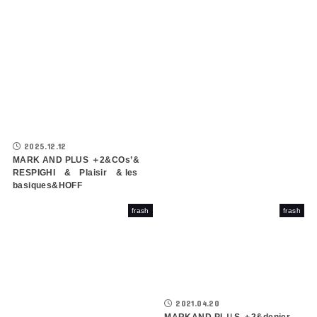
2025.12.12
MARK AND PLUS ＋2&COs’&
RESPIGHI & Plaisir & les
basiques&HOFF
frash
frash
2021.04.20
MARKAND PLＵS ＋2&denier