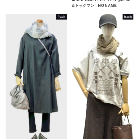
MARK AND PLUS ＋2 & gomme
&トックマン NO NAME
frash
frash