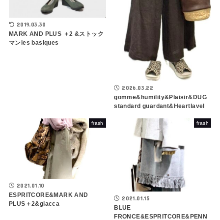
2019.03.30
MARK AND PLUS ＋2 &ストック
マンles basiques
2026.03.22
gomme&humility&Plaisir&DUG
standard guardant&Heartlavel
frash
frash
2021.01.10
ESPRITCORE&MARK AND
2021.01.15
PLUS＋2&giacca
BLUE
FRONCE&ESPRITCORE&PENN