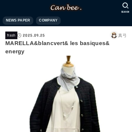
SEARCH
NEWS PAPER
COMPANY
2025.09.25
真弓
frash
MARELLA&blancvert& les basiques&
energy