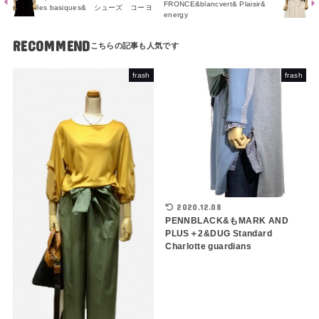
FRONCE&blancvert& Plaisir&
les basiques& シューズ コーヨ
energy
RECOMMEND
frash
frash
2020.12.08
PENNBLACK&もMARK AND
PLUS＋2&DUG Standard
Charlotte guardians