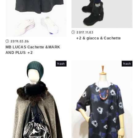
2017.11.03
＋2 & giacca & Cachette
2019.03.06
MB LUCAS Cachette &MARK
AND PLUS ＋2
frash
frash