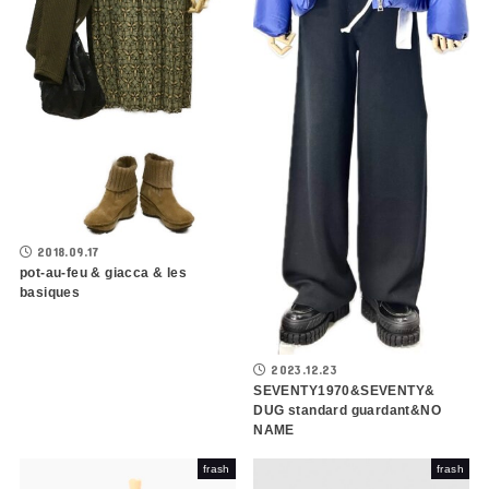
2018.09.17
pot-au-feu & giacca & les
basiques
2023.12.23
SEVENTY1970&SEVENTY&
DUG standard guardant&NO
NAME
frash
frash