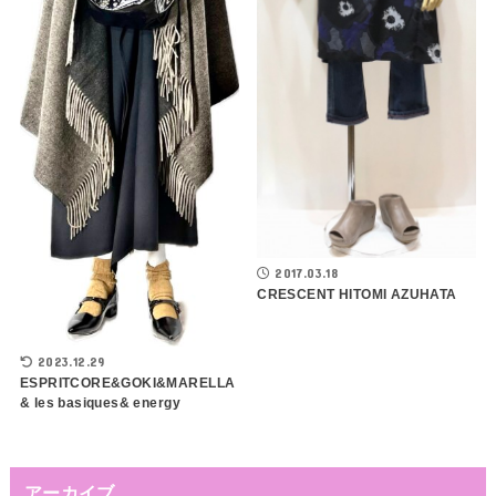
2017.03.18
CRESCENT HITOMI AZUHATA
2023.12.29
ESPRITCORE&GOKI&MARELLA
& les basiques& energy
アーカイブ