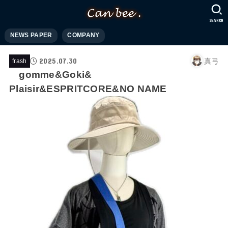
SEARCH
NEWS PAPER
COMPANY
2025.07.30
真弓
frash
gomme&Goki&
Plaisir&ESPRITCORE&NO NAME