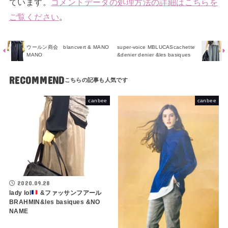
ています。
コメントデータの処理方法の詳細はこちらを
ご覧ください
。
ウールン商会 blancvert & MANO
super-voice MBLUCAScachette
MANO
&denier denier &les basiques
RECOMMEND
canbee
canbee
2020.09.28
lady lol
&ファッサンフアール
BRAHMIN&les basiques &NO
NAME