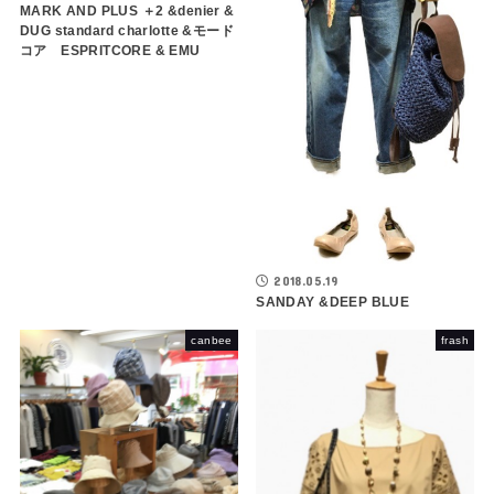
MARK AND PLUS ＋2 &denier &
DUG standard charlotte &モード
コア ESPRITCORE & EMU
2018.05.19
SANDAY &DEEP BLUE
canbee
frash