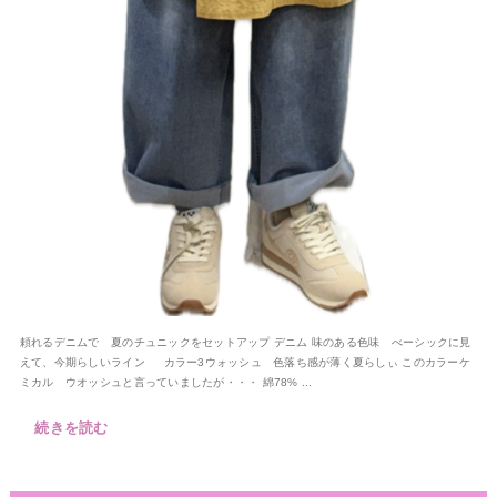
頼れるデニムで 夏のチュニックをセットアップ デニム 味のある色味 べーシックに見
えて、今期らしいライン カラー3ウォッシュ 色落ち感が薄く夏らしぃ このカラーケ
ミカル ウオッシュと言っていましたが・・・ 綿78% ...
続きを読む