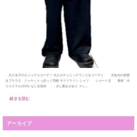
大人女子のカジュアルコーディ 大人のチュニックワンピをコーディ 丈短めの前開
きブラウス ジャケットっぽっく羽織 サイドライン シャツ ショート丈 素材 ポ
リエステル100% なし生地布 少し重みがあり スッ...
続きを読む
アーカイブ