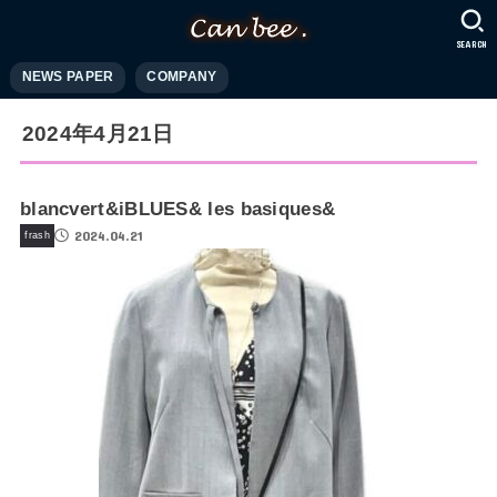
SEARCH
NEWS PAPER
COMPANY
2024年4月21日
blancvert&iBLUES& les basiques&
2024.04.21
frash