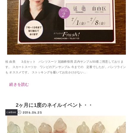
桂 由美 3点セット パンツスーツ 冠婚葬祭用 店内サンプル50着ご用意しておりま
す。 スカートスーツか ワンピのアンサンブル 今までの 定番でしたが、パンツライン
も オススメです。 ストッキングを履いてお出かけがない...
続きを読む
2ヶ月に1度のネイルイベント・・
2016.06.25
canbee