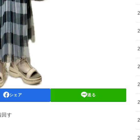
シェア
送る
着回す