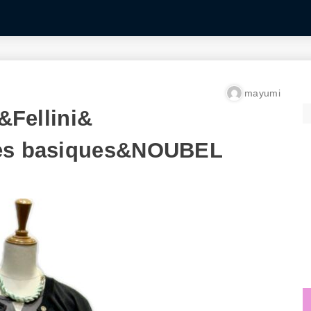
mayumi
ellini&
les basiques&NOUBEL