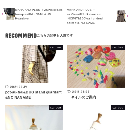
MARK AND PLUS ＋2&Plaisir&les
MARK AND PLUS ＋
basiques&NO NAME& JS
2&Plaisir&DUG standard
Heartiavel
INCIPIT&100%a hundred
percent& NO NAME
RECOMMEND
canbee
canbee
2021.02.19
2016.06.07
pot-au-feu&DUG stand guardant
ネイルのご案内
&NO NANAME
canbee
canbee