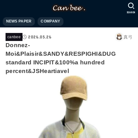
SEARCH
NEWS PAPER
COMPANY
2026.05.26
真弓
canbee
Donnez-
Moi&Plaisir&SANDY&RESPIGHI&DUG
standard INCIPIT&100%a hundred
percent&JSHeartiavel