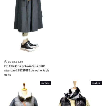
2022.06.30
BEATRICE&pot-au-feu&DUG
standard INCIPIT&de ocho A de
ocho
canbee
canbee