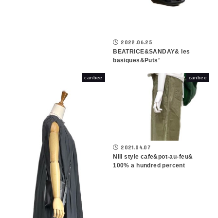
2022.06.25
BEATRICE&SANDAY& les
basiques&Puts’
canbee
canbee
2021.04.07
Nill style cafe&pot-au-feu&
100% a hundred percent