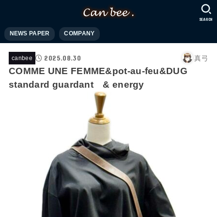
SEARCH
NEWS PAPER
COMPANY
2025.08.30
真弓
canbee
COMME UNE FEMME&pot-au-feu&DUG
standard guardant & energy