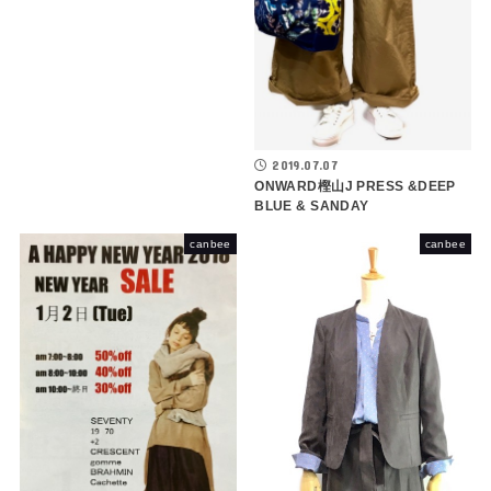
2019.07.07
ONWARD樫山J PRESS &DEEP
BLUE & SANDAY
canbee
canbee