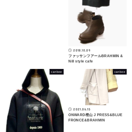
2018.10.09
ファッサンフアールBRAHMIN &
Nill style cafe
canbee
canbee
2021.06.15
ONWARD樫山 J PRESS&BLUE
FRONCE&BRAHMIN