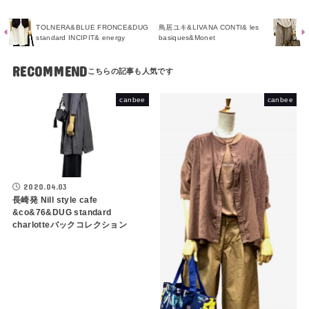
TOLNERA&BLUE FRONCE&DUG
鳥居ユキ&LIVANA CONTI& les
standard INCIPIT& energy
basiques&Monet
RECOMMEND
canbee
canbee
2020.04.03
長崎発 Nill style cafe
&co&76&DUG standard
charlotteバックコレクション