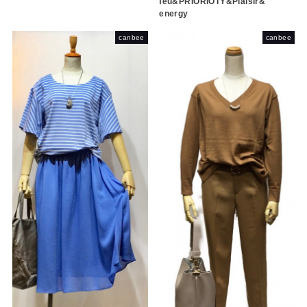
feu&PRIORIOTY&Plaisir&
energy
canbee
canbee