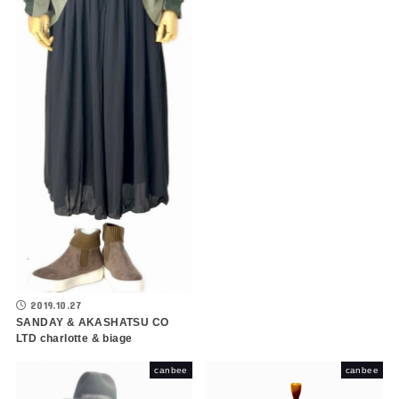
2019.10.27
SANDAY & AKASHATSU CO
LTD charlotte & biage
canbee
canbee