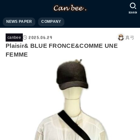
SEARCH
NEWS PAPER
COMPANY
2025.06.29
真弓
canbee
Plaisir& BLUE FRONCE&COMME UNE
FEMME