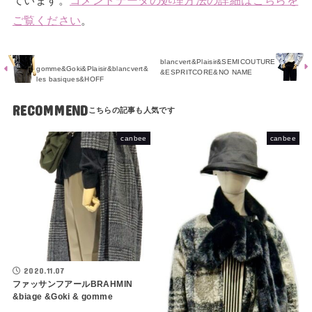
ご覧ください
。
blancvert&Plaisir&SEMICOUTURE
gomme&Goki&Plaisir&blancvert&
&ESPRITCORE&NO NAME
les basiques&HOFF
RECOMMEND
canbee
canbee
2020.11.07
ファッサンフアールBRAHMIN
&biage &Goki & gomme