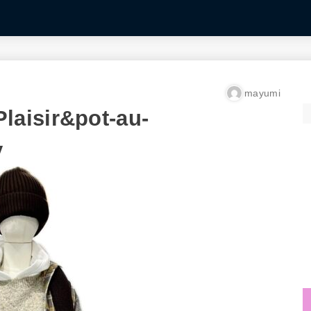
mayumi
aisir&pot-au-
y