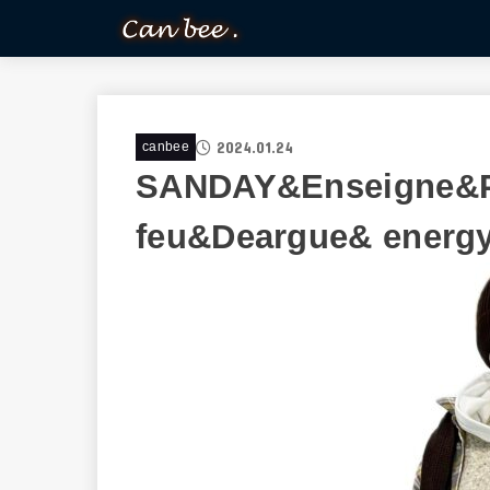
2024.01.24
canbee
SANDAY&Enseigne&Pl
feu&Deargue& energ