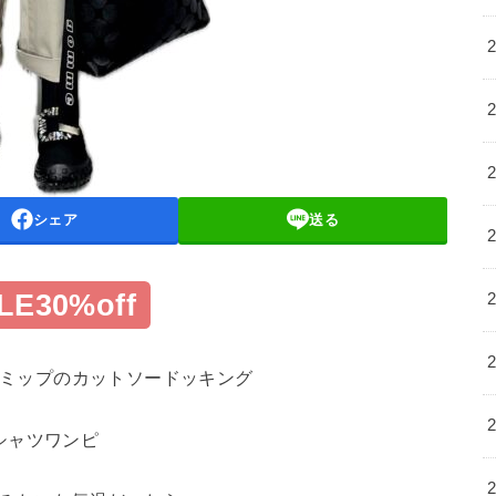
シェア
送る
LE30%off
ミップのカットソードッキング
シャツワンピ