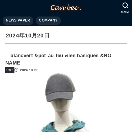
SEARCH
NEWS PAPER
COMPANY
2024年10月20日
blancvert &pot-au-feu &les basiques &NO
NAME
2024.10.20
frash