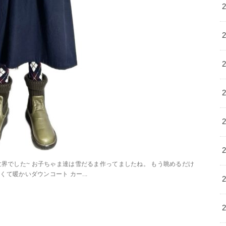
 雪の世界でした~ お子ちゃま達は雪だるま作ってましたね。 もう眺めるだけ
くて暖かいダウンコート カー...