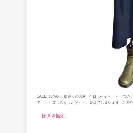
SALE. 30%OFF 暦通りの大寒~ 今日は朝から・・・
で・・・ 楽しめましたが・・・ 凍えてしまいます~ この軽
続きを読む