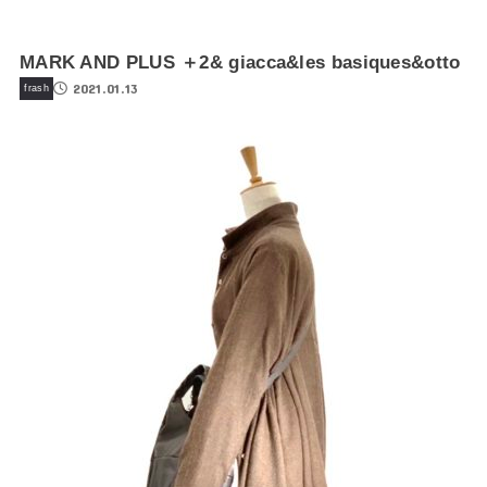
MARK AND PLUS ＋2& giacca&les basiques&otto
2021.01.13
frash