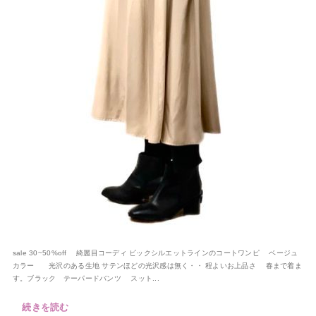
sale 30~50%off 綺麗目コーディ ビックシルエットラインのコートワンピ ベージュ
カラー 光沢のある生地 サテンほどの光沢感は無く・・ 程よいお上品さ 春まで着ま
す。ブラック テーパードバンツ スット...
続きを読む