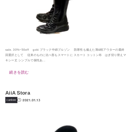
sale. 30%~50off goki ブラック中綿ブルゾン 防寒性も備えた薄&軽アウターの最終
回選択として 従来のものに比べ形もスマートに スカート コットン布 はぎ切り替えマ
キシー丈 シンプルで個性あ...
続きを読む
AiiA Stora
2021.01.13
canbee