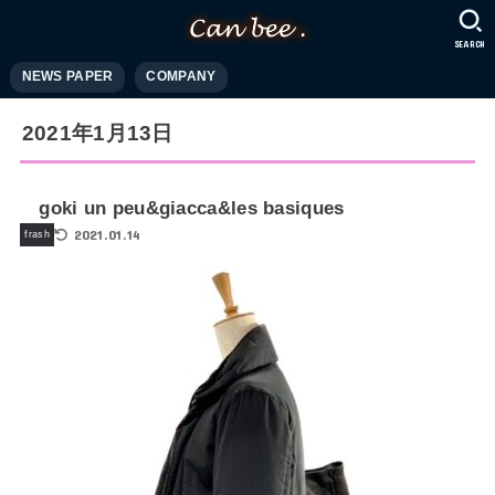
SEARCH
NEWS PAPER
COMPANY
2021年1月13日
goki un peu&giacca&les basiques
2021.01.14
frash