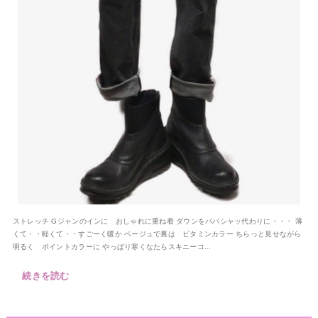
ストレッチ Gジャンのインに おしゃれに重ね着 ダウンをババシャッ代わりに・・・ 薄
くて・・軽くて・・すごーく暖か ベージュで裏は ビタミンカラー ちらっと見せながら
明るく ポイントカラーに やっぱり寒くなたらスキニーコ...
続きを読む