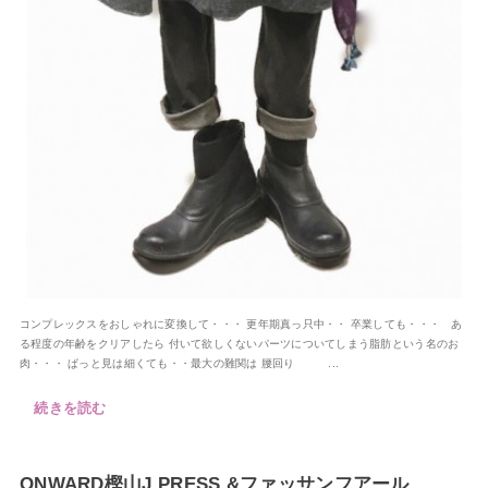
コンプレックスをおしゃれに変換して・・・ 更年期真っ只中・・ 卒業しても・・・ あ
る程度の年齢をクリアしたら 付いて欲しくないパーツについてしまう脂肪という名のお
肉・・・ ぱっと見は細くても・・最大の難関は 腰回り ...
続きを読む
ONWARD樫山J PRESS &ファッサンフアール