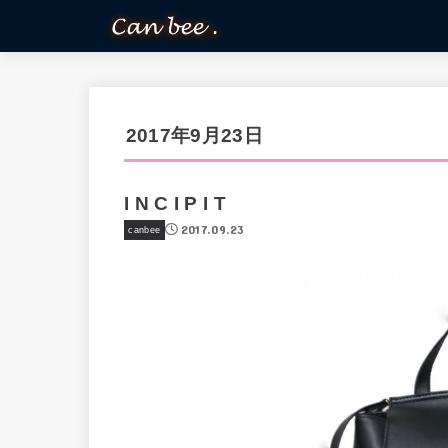
2017年9月23日
I N C I P I T
2017.09.23
canbee