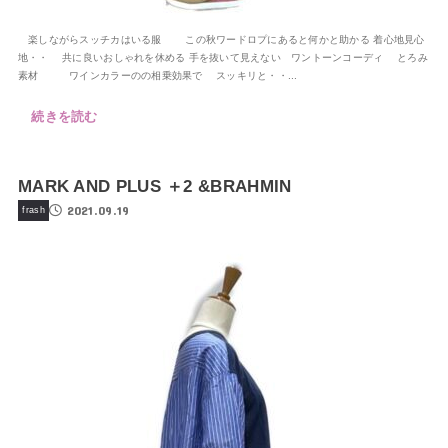
楽しながらスッチカはいる服 この秋ワードロプにあると何かと助かる 着心地見心
地・・ 共に良いおしゃれを休める 手を抜いて見えない ワントーンコーディ とろみ
素材 ワインカラーのの相乗効果で スッキリと・・...
続きを読む
MARK AND PLUS ＋2 &BRAHMIN
2021.09.19
frash