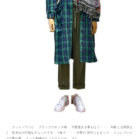
コットンワンピ ブラックウオッチ柄 可愛過ぎる事もなく・・・ 年齢とも関係な
く 若見せが可能なチェックです。 1枚で・・・ 今季の 背中にもタック インに Tシャ
ツで重ね着 インド刺繍のインドストール スト...