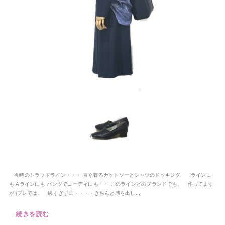
今時のトラッドライン・・・ 直ぐ着るカットソーとシャツのドッキング Iラインに
も Aラインにも パンツでコーディにも・・ このラインどのブランドでも、 作ってます
が jプレでは、 緩すぎずに・・・・きちんと感を出し...
続きを読む