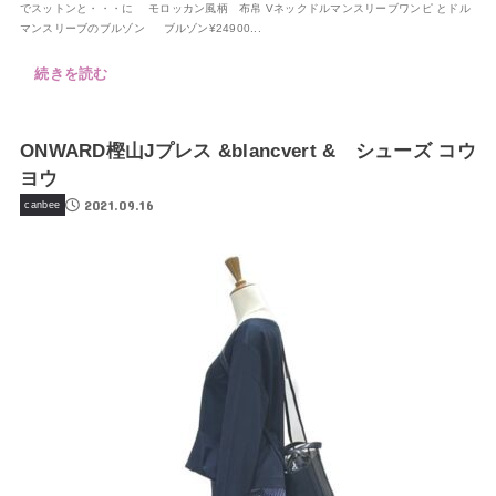
でスットンと・・・に モロッカン風柄 布帛 Vネックドルマンスリーブワンピ とドル
マンスリーブのブルゾン ブルゾン¥24900...
続きを読む
ONWARD樫山Jプレス &blancvert & シューズ コウ
ヨウ
2021.09.16
canbee