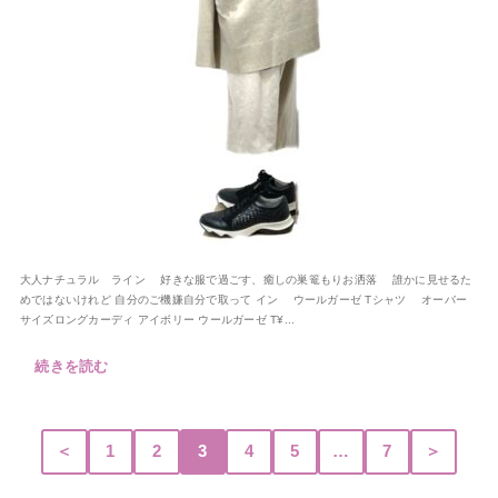
大人ナチュラル ライン 好きな服で過ごす、癒しの巣篭もりお洒落 誰かに見せるた
めではないけれど 自分のご機嫌自分で取って イン ウールガーゼ Tシャツ オーバー
サイズロングカーディ アイボリー ウールガーゼ T¥...
続きを読む
＜
1
2
3
4
5
…
7
＞