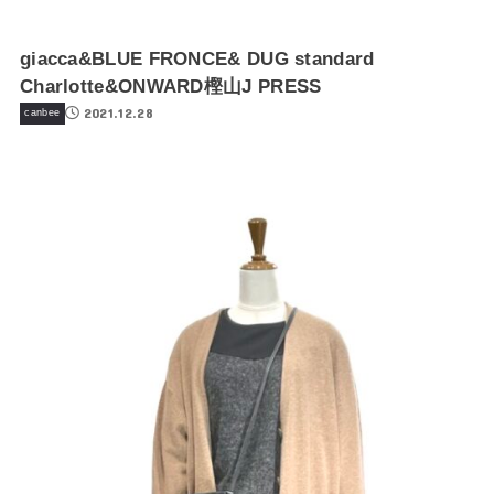
giacca&BLUE FRONCE& DUG standard
Charlotte&ONWARD樫山J PRESS
2021.12.28
canbee