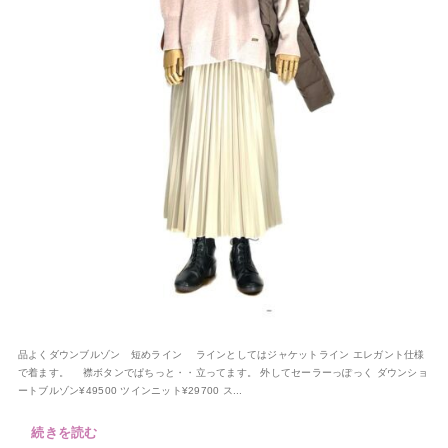
品よくダウンブルゾン 短めライン ラインとしてはジャケットライン エレガント仕様
で着ます。 襟ボタンでぱちっと・・立ってます。 外してセーラーっぽっく ダウンショ
ートブルゾン¥49500 ツインニット¥29700 ス...
続きを読む