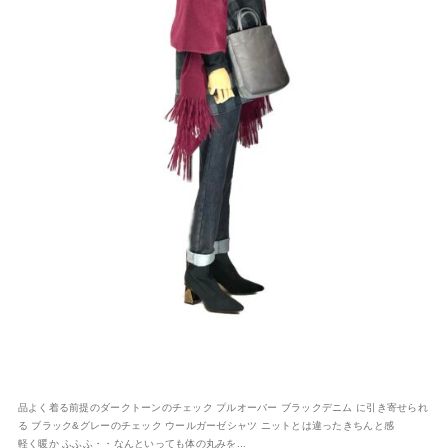
品よく着る前提のダークトーンのチェック プルオーバー ブラックデニム に引き寄せられ
る ブラック&グレーのチェック ウールガーゼシャツ ニットとは違ったきちんと感
軽く暖か ふふふ・・なんといっても体の丸みを...