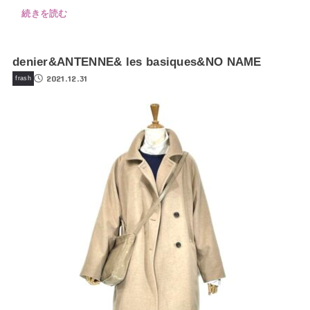
続きを読む
denier&ANTENNE& les basiques&NO NAME
2021.12.31
frash