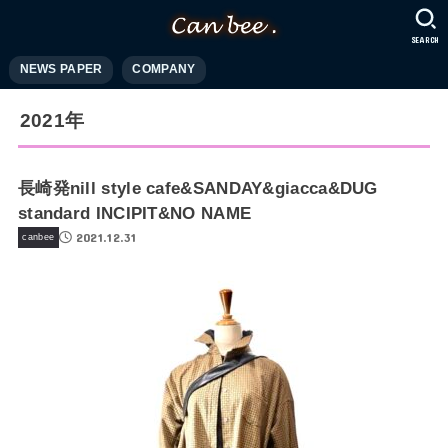
SEARCH
NEWS PAPER
COMPANY
2021年
長崎発nill style cafe&SANDAY&giacca&DUG
standard INCIPIT&NO NAME
2021.12.31
canbee