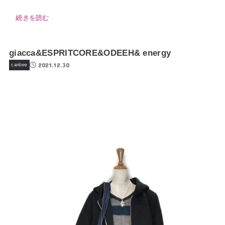
続きを読む
giacca&ESPRITCORE&ODEEH& energy
2021.12.30
canbee