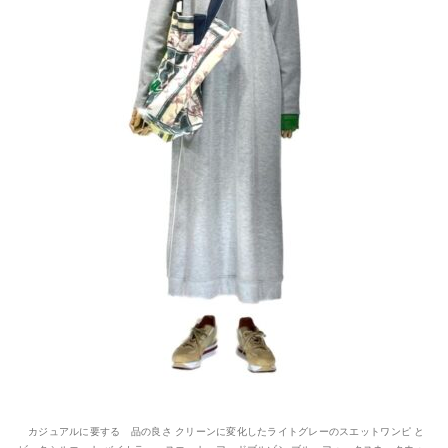
カジュアルに要する 品の良さ クリーンに変化したライトグレーのスエットワンピ と