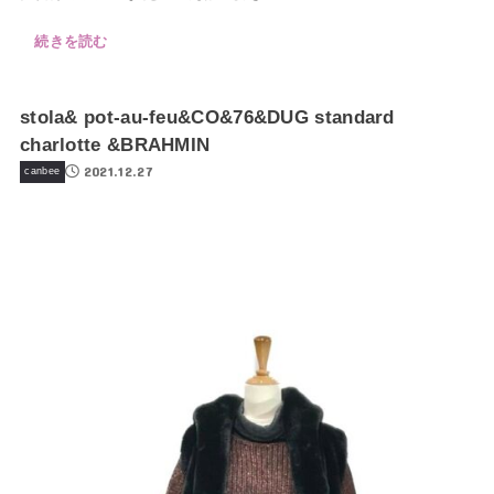
続きを読む
stola& pot-au-feu&CO&76&DUG standard
charlotte &BRAHMIN
2021.12.27
canbee