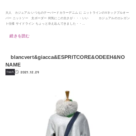
大人 カジュアル いつものテーパードカラーデニム に ニットラインのVネックプルオー
バー ニットソー 太ボーダー 何気にこの太さが・・・いい カジュアルのエレガン
ト仕様 サイドライン ちょっと冷え込んできました・・...
続きを読む
blancvert&giacca&ESPRITCORE&ODEEH&NO
NAME
2021.12.29
frash