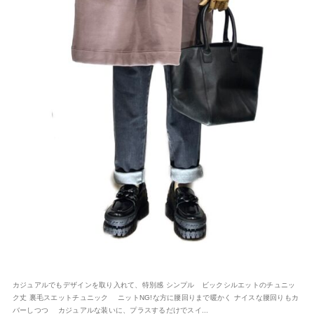
カジュアルでもデザインを取り入れて、特別感 シンプル ビックシルエットのチュニッ
ク丈 裏毛スエットチュニック ニットNG!な方に腰回りまで暖かく ナイスな腰回りもカ
バーしつつ カジュアルな装いに、プラスするだけでスイ...