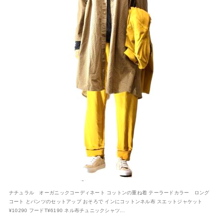
ナチュラル オーガニックコーディネート コットンの重ね着 テーラードカラー ロング
コート とパンツのセットアップ おそろで インにコットンネル布 スエットジャケット
¥10290 フードT¥6190 ネル布チュニックシャツ...